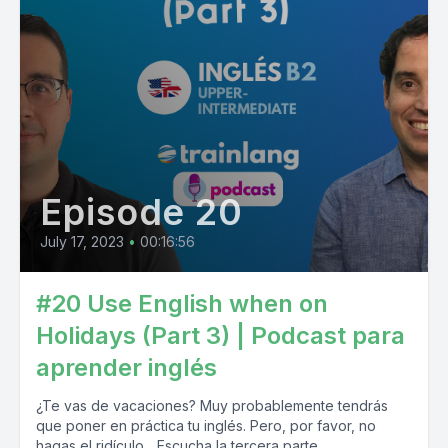
Episode 20
July 17, 2023
•
00:16:56
#20 Use English when on
Holidays (Part 3) | Podcast para
aprender inglés
¿Te vas de vacaciones? Muy probablemente tendrás
que poner en práctica tu inglés. Pero, por favor, no
hagas el ridículo... Escucha la tercera parte...