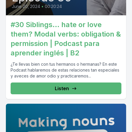
June 20, 2024
•
00:20:24
#30 Siblings… hate or love
them? Modal verbs: obligation &
permission | Podcast para
aprender inglés | B2
¿Te llevas bien con tus hermanos o hermanas? En este
Podcast hablaremos de estas relaciones tan especiales
y aveces de amor odio y practicaremos...
Listen