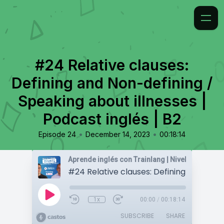
#24 Relative clauses:
Defining and Non-defining /
Speaking about illnesses |
Podcast inglés | B2
•
•
Episode 24
December 14, 2023
00:18:14
1x
00:00
/
00:18:14
SUBSCRIBE
SHARE