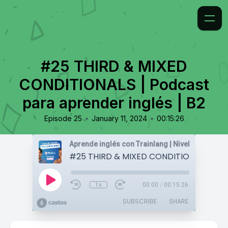
#25 THIRD & MIXED
CONDITIONALS | Podcast
para aprender inglés | B2
•
•
Episode 25
January 11, 2024
00:15:26
1x
00:00
/
00:15:26
SUBSCRIBE
SHARE