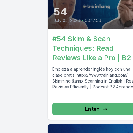
54
July 05, 2026
•
00:17:56
#54 Skim & Scan
Techniques: Read
Reviews Like a Pro | B2
Empieza a aprender inglés hoy con una
clase gratis: https://www.trainlang.com/ ️
Skimming &amp; Scanning in English | Re
Reviews Efficiently | Podcast B2 Aprende.
Listen