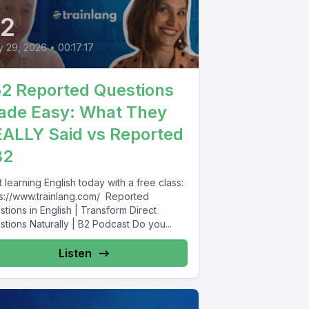
52
y 29, 2026
•
00:17:17
2 Reported Questions
ade Easy: What They
ALLY Said vs Reported
B2
t learning English today with a free class:
s://www.trainlang.com/ ️ Reported
tions in English | Transform Direct
tions Naturally | B2 Podcast Do you...
Listen