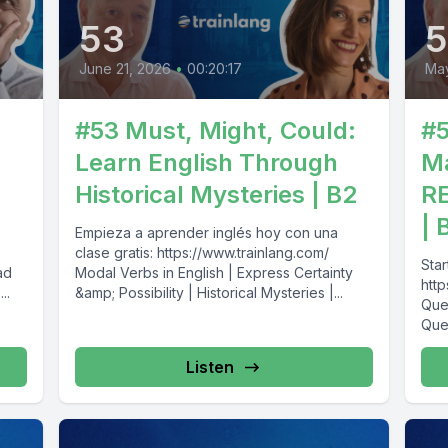
53
June 21, 2026
•
00:20:17
Ma
#53 Must, Might, Could:
#5
Learn English Through
M
Historical Mysteries | B2
RE
| 
Empieza a aprender inglés hoy con una
clase gratis: https://www.trainlang.com/ ️
Star
ad
Modal Verbs in English | Express Certainty
http
..
&amp; Possibility | Historical Mysteries |...
Ques
Ques
Listen