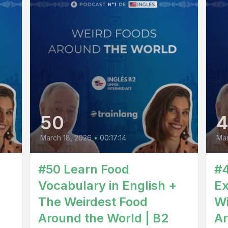
50
March 18, 2026
•
00:17:14
Mar
#50 Learn Food
#4
Vocabulary in English +
Ex
The Weirdest Food
Wi
Around the World | B2
Ar