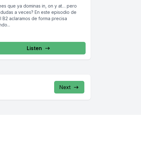
ees que ya dominas in, on y at… pero
 dudas a veces? En este episodio de
el B2 aclaramos de forma precisa
do...
Listen
Next