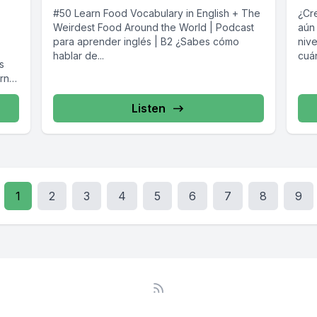
#50 Learn Food Vocabulary in English + The
¿Cr
Weirdest Food Around the World | Podcast
aún
para aprender inglés | B2 ¿Sabes cómo
niv
hablar de...
cuán
s
rn
Listen
1
2
3
4
5
6
7
8
9