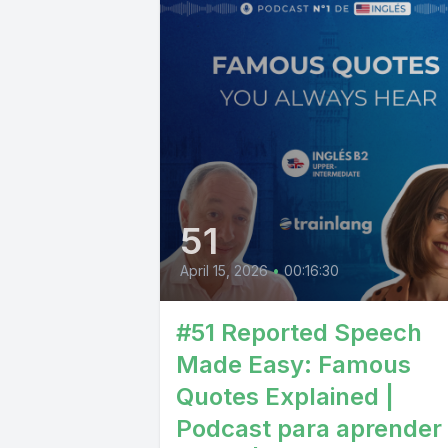
51
April 15, 2026
•
00:16:30
#51 Reported Speech
Made Easy: Famous
Quotes Explained |
Podcast para aprender