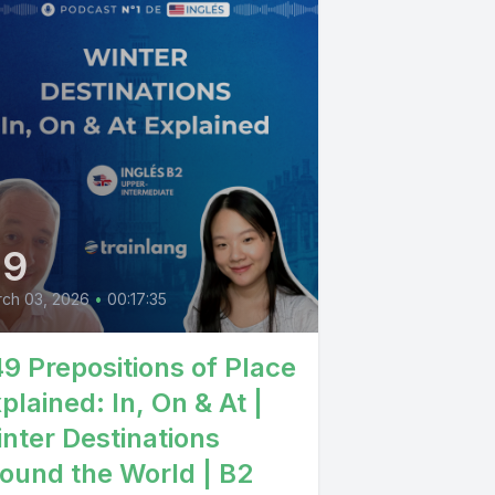
49
ch 03, 2026
•
00:17:35
9 Prepositions of Place
plained: In, On & At |
nter Destinations
ound the World | B2