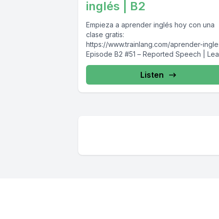
inglés | B2
Empieza a aprender inglés hoy con una
clase gratis:
https://www.trainlang.com/aprender-ingle
Episode B2 #51 – Reported Speech | Lea
English with Famous Quotes | Podcast...
Listen