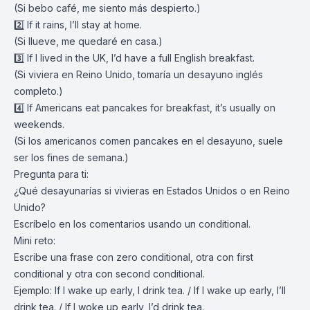
(Si bebo café, me siento más despierto.)
2️⃣ If it rains, I’ll stay at home.
(Si llueve, me quedaré en casa.)
3️⃣ If I lived in the UK, I’d have a full English breakfast.
(Si viviera en Reino Unido, tomaría un desayuno inglés
completo.)
4️⃣ If Americans eat pancakes for breakfast, it’s usually on
weekends.
(Si los americanos comen pancakes en el desayuno, suele
ser los fines de semana.)
Pregunta para ti:
¿Qué desayunarías si vivieras en Estados Unidos o en Reino
Unido?
Escríbelo en los comentarios usando un conditional.
Mini reto:
Escribe una frase con zero conditional, otra con first
conditional y otra con second conditional.
Ejemplo: If I wake up early, I drink tea. / If I wake up early, I’ll
drink tea. / If I woke up early, I’d drink tea.