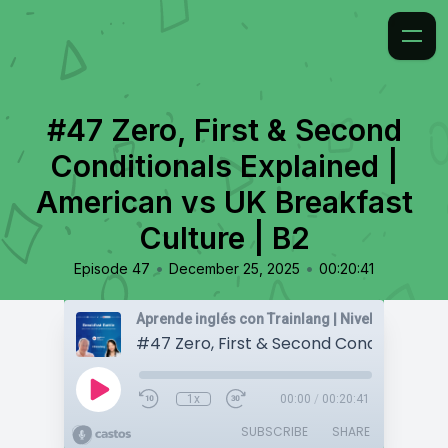
#47 Zero, First & Second
Conditionals Explained |
American vs UK Breakfast
Culture | B2
•
•
Episode 47
December 25, 2025
00:20:41
1x
00:00
/
00:20:41
SUBSCRIBE
SHARE