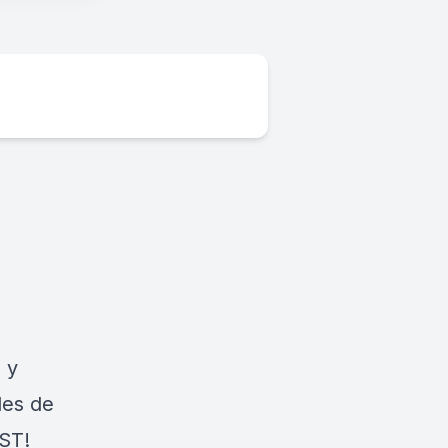
 y
les de
ST!