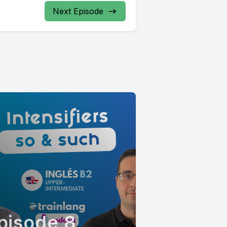
Next Episode
pisode 8