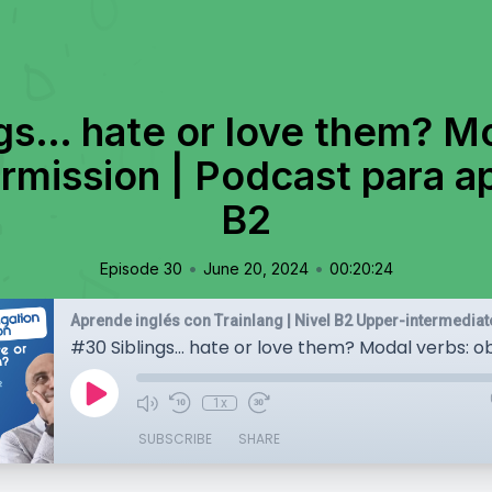
gs… hate or love them? M
ermission | Podcast para ap
B2
•
•
Episode 30
June 20, 2024
00:20:24
1x
SUBSCRIBE
SHARE