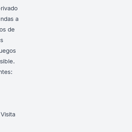
privado
endas a
tos de
es
juegos
sible.
ntes:
Visita