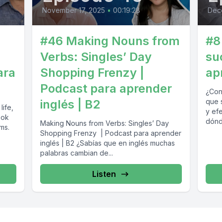
November 17, 2025
•
00:19:28
Dec
#46 Making Nouns from
#8 
s
Verbs: Singles’ Day
su
ara
Shopping Frenzy |
ap
Podcast para aprender
¿Con
inglés | B2
que 
life,
y ef
ook
dónd
Making Nouns from Verbs: Singles’ Day
ms.
Shopping Frenzy ️ | Podcast para aprender
inglés | B2 ¿Sabías que en inglés muchas
palabras cambian de...
Listen