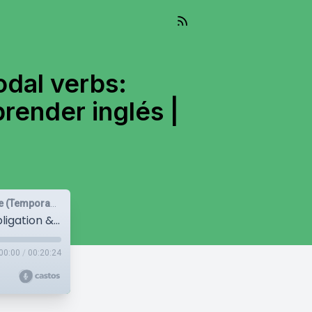
odal verbs:
render inglés |
Aprende inglés con Trainlang | Nivel B2 Upper-intermediate (Temporada 1)
#30 Siblings… hate or love them? Modal verbs: obligation & permission | Podcast para aprender inglés | B2
00:00
/
00:20:24