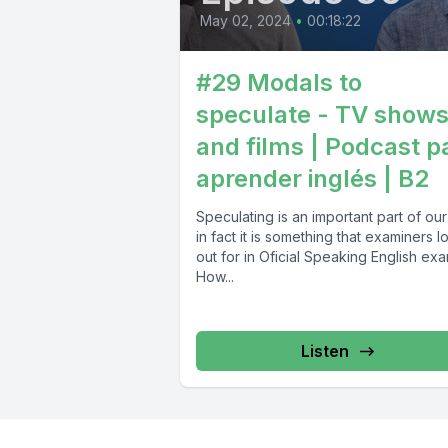
May 02, 2024
•
00:18:22
#29 Modals to
speculate - TV show
and films | Podcast p
aprender inglés | B2
Speculating is an important part of our 
in fact it is something that examiners l
out for in Oficial Speaking English exa
How...
Listen