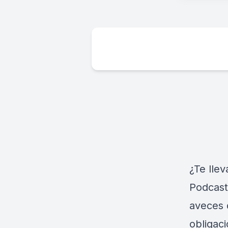
¿Te lle
Podcast
aveces 
obligac