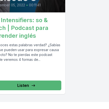
ember 05, 2022
•
00:11:41
Intensifiers: so &
ch | Podcast para
render inglés
oces estas palabras verdad? ¿Sabías
se pueden usar para expresar causa
ecto? No te pierdas este podcast
e veremos 4 formas de...
Listen