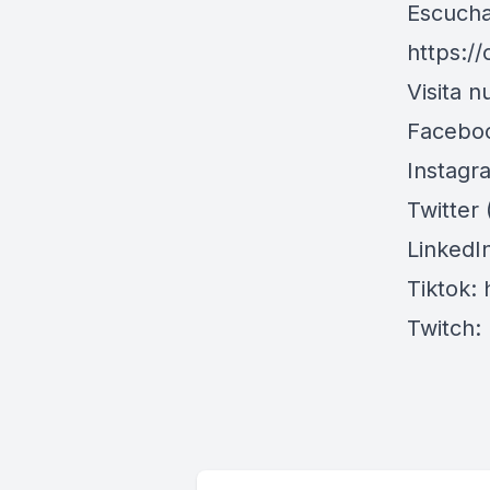
Escucha
https:/
Visita n
Faceboo
Instagr
Twitter 
LinkedI
Tiktok:
Twitch: