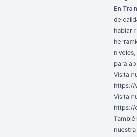
En Trai
de cali
hablar 
herrami
niveles
para ap
Visita 
https:/
Visita 
https:/
También
nuestr